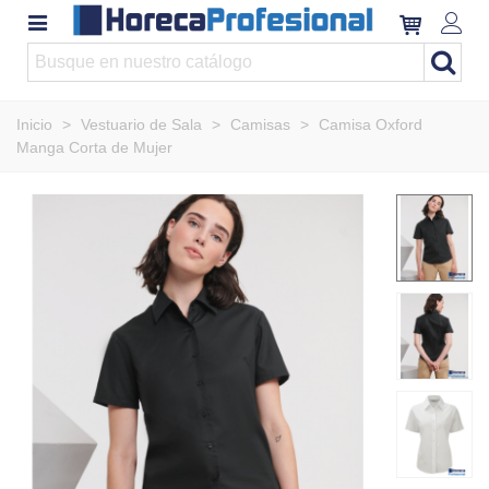
Inicio
>
Vestuario de Sala
>
Camisas
>
Camisa Oxford
Manga Corta de Mujer