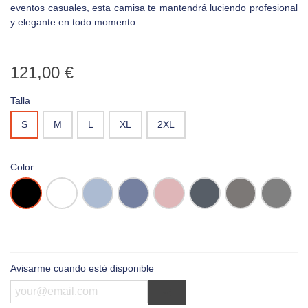
eventos casuales, esta camisa te mantendrá luciendo profesional
y elegante en todo momento.
121,00 €
Talla
S
M
L
XL
2XL
Color
Negro
Blanco
Oxford
Oxford
Oxford
Oxford
Oxford
Oxford
Blue
Cobalt
Pink
Navy
Silver
Zinc
Blue
Avisarme cuando esté disponible