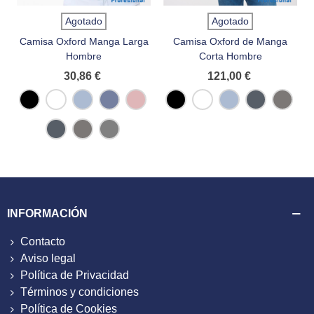
Agotado
Agotado
Camisa Oxford Manga Larga
Camisa Oxford de Manga
Hombre
Corta Hombre
30,86 €
121,00 €
Negro
Blanco
Oxford
Oxford
Oxford
Negro
Blanco
Oxford
Oxford
Oxford
Blue
Cobalt
Pink
Blue
Navy
Silver
Blue
Oxford
Oxford
Oxford
Navy
Silver
Zinc
INFORMACIÓN
Contacto
Aviso legal
Política de Privacidad
Términos y condiciones
Política de Cookies