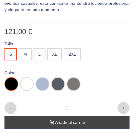
eventos casuales, esta camisa te mantendrá luciendo profesional
y elegante en todo momento.
121,00 €
Talla
S
M
L
XL
2XL
Color
Negro
Blanco
Oxford
Oxford
Oxford
Blue
Navy
Silver
-
+
Añadir al carrito