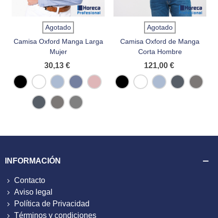
Agotado
Agotado
Camisa Oxford Manga Larga
Camisa Oxford de Manga
Mujer
Corta Hombre
30,13 €
121,00 €
Negro
Blanco
Oxford
Oxford
Oxford
Negro
Blanco
Oxford
Oxford
Oxford
Blue
Cobalt
Pink
Blue
Navy
Silver
Blue
Oxford
Oxford
Oxford
Navy
Silver
Zinc
INFORMACIÓN
Contacto
Aviso legal
Política de Privacidad
Términos y condiciones