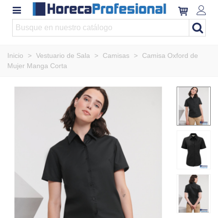
Inicio
>
Vestuario de Sala
>
Camisas
>
Camisa Oxford de
Mujer Manga Corta