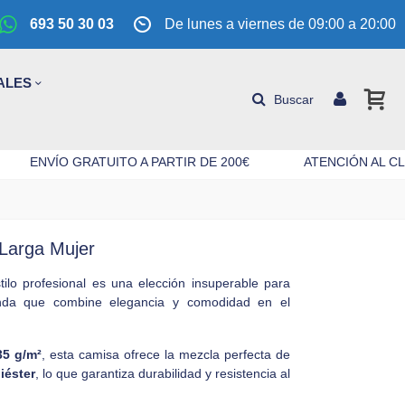
693 50 30 03
De lunes a viernes de 09:00 a 20:00
ALES
Buscar
ENVÍO GRATUITO A PARTIR DE 200€
ATENCIÓN AL CL
Larga Mujer
ilo profesional es una elección insuperable para
nda que combine elegancia y comodidad en el
35 g/m²
, esta camisa ofrece la mezcla perfecta de
iéster
, lo que garantiza durabilidad y resistencia al