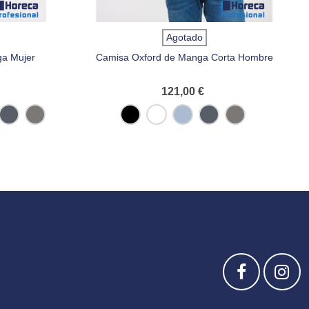
Agotado
ga Mujer
Camisa Oxford de Manga Corta Hombre
121,00 €
ord
Oxford
Oxford
Negro
Blanco
Oxford
Oxford
Oxford
k
Navy
Silver
Blue
Navy
Silver