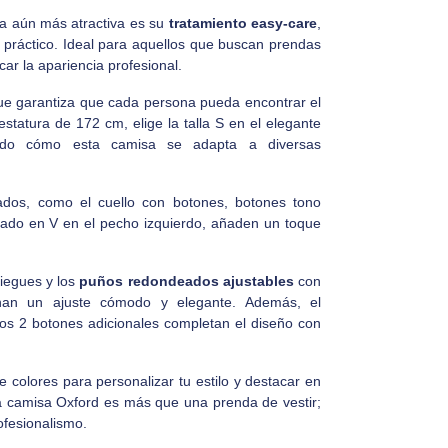
a aún más atractiva es su
tratamiento easy-care
,
y práctico. Ideal para aquellos que buscan prendas
car la apariencia profesional.
que garantiza que cada persona pueda encontrar el
estatura de 172 cm, elige la talla S en el elegante
ando cómo esta camisa se adapta a diversas
ados, como el cuello con botones, botones tono
abado en V en el pecho izquierdo, añaden un toque
iegues y los
puños redondeados ajustables
con
onan un ajuste cómodo y elegante. Además, el
los 2 botones adicionales completan el diseño con
 colores para personalizar tu estilo y destacar en
La camisa Oxford es más que una prenda de vestir;
ofesionalismo.