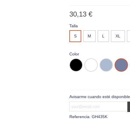
30,13 €
Talla
S
M
L
XL
Color
Negro
Blanco
Oxford
Oxford
Blue
Cobalt
Blue
Avisarme cuando esté disponible
Referencia:
GH435K