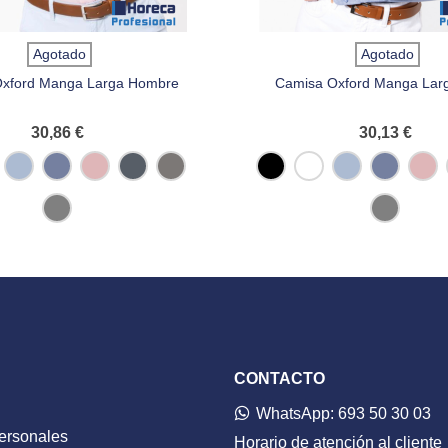
Agotado
Agotado
xford Manga Larga Hombre
Camisa Oxford Manga Lar
30,86 €
30,13 €
anco
Oxford
Oxford
Oxford
Oxford
Oxford
Negro
Blanco
Oxford
Oxford
Oxf
Blue
Cobalt
Pink
Navy
Silver
Blue
Cobalt
Pin
Blue
Blue
Oxford
Oxford
Zinc
Zinc
CONTACTO
WhatsApp: 693 50 30 03
personales
Horario de atención al cliente