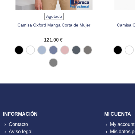
Agotado
Camisa Oxford Manga Corta de Mujer
Camisa O
121,00 €
Negro
Blanco
Oxford
Oxford
Oxford
Oxford
Oxford
Negro
Bl
Blue
Cobalt
Pink
Navy
Silver
Blue
Oxford
Zinc
INFORMACIÓN
MI CUENTA
Contacto
My account
Aviso legal
Mis datos 