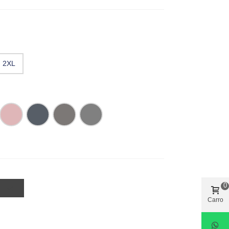
2XL
Oxford
Oxford
Oxford
Oxford
Pink
Navy
Silver
Zinc
0
Carro