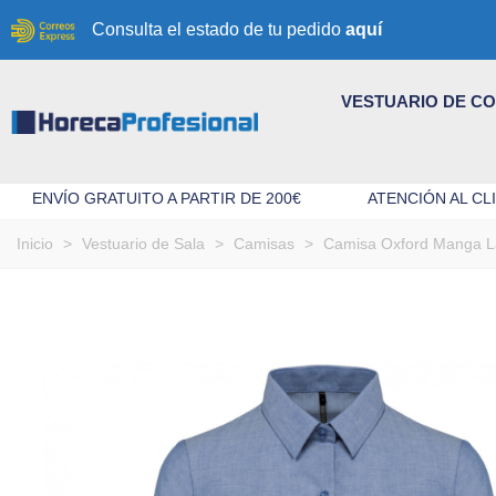
Consulta el estado de tu pedido
aquí
VESTUARIO DE C
ENVÍO GRATUITO A PARTIR DE 200€
ATENCIÓN AL CLI
Inicio
>
Vestuario de Sala
>
Camisas
>
Camisa Oxford Manga L