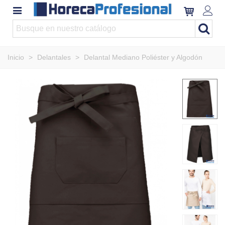
Inicio
>
Delantales
>
Delantal Mediano Poliéster y Algodón