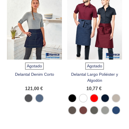
Agotado
Agotado
Delantal Denim Corto
Delantal Largo Poliéster y
Algodón
121,00 €
10,77 €
Black
Indigo
Negro
Blanco
Rojo
Navy
Beige
Denim
Denim
Chocolate
Wine
Gris
Gris
Denim
Oscuro
Claro