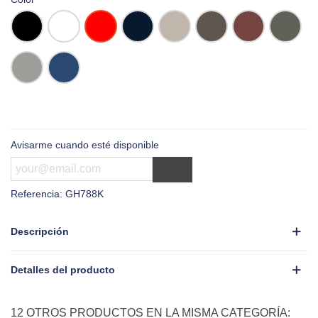
Negro
Blanco
Rojo
Navy
Beige
Chocolate
Wine
Gris
Oscuro
Gris
Denim
Claro
Avisarme cuando esté disponible
Referencia:
GH788K
Descripción
Detalles del producto
12 OTROS PRODUCTOS EN LA MISMA CATEGORÍA: