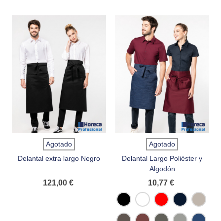
Agotado
Agotado
Delantal extra largo Negro
Delantal Largo Poliéster y
Algodón
121,00 €
10,77 €
Negro
Blanco
Rojo
Navy
Beige
Chocolate
Wine
Gris
Gris
Denim